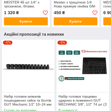
MEISTER 46 шт 1/4” з
Meister з трищіткою 1/4
MEIS
тріскачкою, бітами,
Нова преміум лінійка GM-
голо
головками, ключами
01011
біти
1 320
450
6 9
₴
₴
(GM01046)
GM0
Купити
Купити
Акційні пропозиції та новинки
–5%
–5%
Набір головок-знімачів
Набір головок торцевих
пошкоджених гайок та болтів
ударних в ложементі GUT
GUT Mechanic 1/2” 10–24 мм
MECHANIC 3/8", 1/2" 74 шт (З
(13 шт)
перехідниками та
Готово до відправки
В наявності