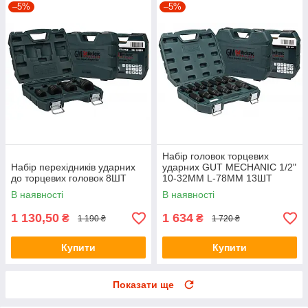
–5%
–5%
Набір головок торцевих
Набір перехідників ударних
ударних GUT MECHANIC 1/2"
до торцевих головок 8ШТ
10-32MM L-78MM 13ШТ
В наявності
В наявності
1 130,50
1 634
₴
₴
1 190 ₴
1 720 ₴
Купити
Купити
Показати ще