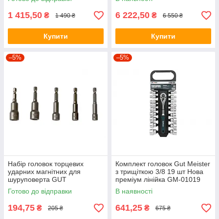
подовжувачами)) IST10074
1 415,50
6 222,50
₴
₴
1 490 ₴
6 550 ₴
Купити
Купити
–5%
–5%
Набір головок торцевих
Комплект головок Gut Meister
ударних магнітних для
з трищіткою 3/8 19 шт Нова
шуруповерта GUT
преміум лінійка GM-01019
MECHANIC 1/4”, 6–13 мм, L-
Готово до відправки
В наявності
65 мм, 5 шт IMS16135
194,75
641,25
₴
₴
205 ₴
675 ₴