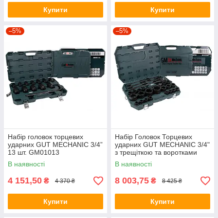
Купити
Купити
–5%
–5%
Набір головок торцевих
Набір Головок Торцевих
ударних GUT MECHANIC 3/4”
ударних GUT MECHANIC 3/4"
13 шт. GM01013
з трещіткою та воротками
25шт
В наявності
В наявності
4 151,50
8 003,75
₴
₴
4 370 ₴
8 425 ₴
Купити
Купити