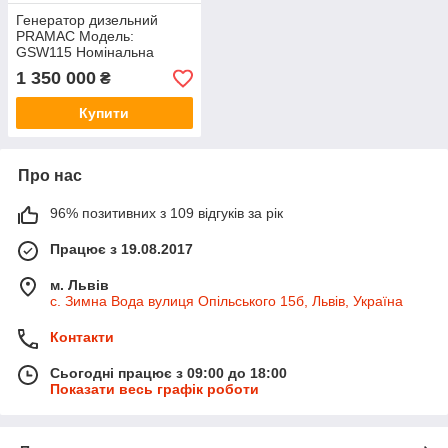
Генератор дизельний
PRAMAC Модель:
GSW115 Номінальна
потужність 105кВА/84кВт
1 350 000
₴
Максимальна потужність
110кВА/88кВт Двигун:
Купити
Perkins 1
Про нас
96% позитивних з 109 відгуків за рік
Працює з 19.08.2017
м. Львів
с. Зимна Вода вулиця Опільського 15б, Львів, Україна
Контакти
Сьогодні працює з 09:00 до 18:00
Показати весь графік роботи