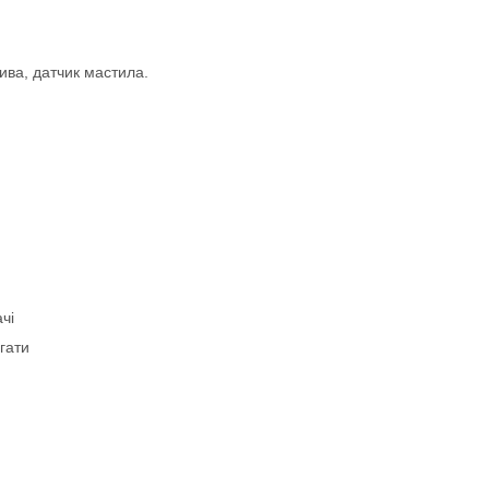
лива, датчик мастила.
чі
гати