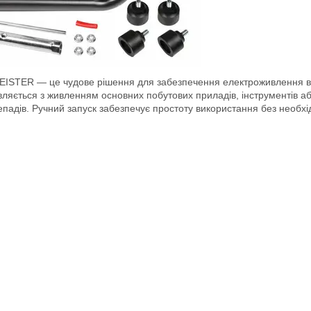
STER — це чудове рішення для забезпечення електроживлення вдома
равляється з живленням основних побутових приладів, інструментів 
ерепадів. Ручний запуск забезпечує простоту використання без необх