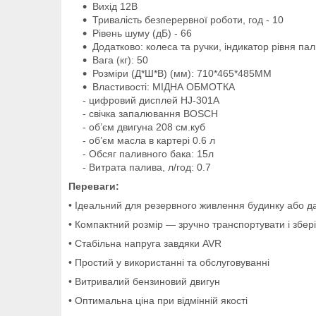
Вихід 12В
Тривалість безперервної роботи, год - 10
Рівень шуму (дБ) - 66
Додатково: колеса та ручки, індикатор рівня па
Вага (кг): 50
Розміри (Д*Ш*В) (мм): 710*465*485MM
Властивості: МІДНА ОБМОТКА
- цифровий дисплей HJ-301A
- свічка запалювання BOSCH
- об’єм двигуна 208 cм.куб
- об’єм масла в картері 0.6 л
- Обсяг паливного бака: 15л
- Витрата палива, л/год: 0.7
Переваги:
• Ідеальний для резервного живлення будинку або да
• Компактний розмір — зручно транспортувати і збері
• Стабільна напруга завдяки AVR
• Простий у використанні та обслуговуванні
• Витривалий бензиновий двигун
• Оптимальна ціна при відмінній якості