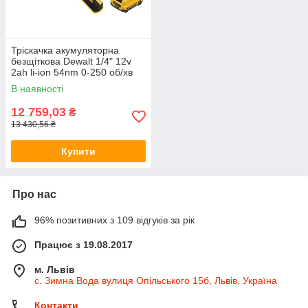
Тріскачка акумуляторна
безщіткова Dewalt 1/4" 12v
2ah li-ion 54nm 0-250 об/хв
DCF504D1-QW
В наявності
12 759,03
₴
13 430,56 ₴
Купити
Про нас
96% позитивних з 109 відгуків за рік
Працює з 19.08.2017
м. Львів
с. Зимна Вода вулиця Опільського 15б, Львів, Україна
Контакти