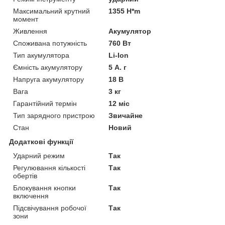
Максимальний крутний
1355 H*m
момент
Живлення
Акумулятор
Споживана потужність
760 Вт
Тип акумулятора
Li-Ion
Ємність акумулятору
5 А. г
Напруга акумулятору
18 В
Вага
3 кг
Гарантійний термін
12 міс
Тип зарядного пристрою
Звичайне
Стан
Новий
Додаткові функції
Ударний режим
Так
Регулювання кількості
Так
обертів
Блокування кнопки
Так
включення
Підсвічування робочої
Так
зони