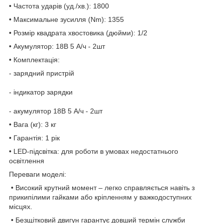
• Частота ударів (уд./хв.): 1800
• Максимальне зусилля (Nm): 1355
• Розмір квадрата хвостовика (дюйми): 1/2
• Акумулятор: 18В 5 А/ч - 2шт
• Комплектація:
- зарядний пристрій
- індикатор зарядки
- акумулятор 18В 5 А/ч - 2шт
• Вага (кг): 3 кг
• Гарантія: 1 рік
• LED-підсвітка: для роботи в умовах недостатнього
освітлення
Переваги моделі:
• Високий крутний момент – легко справляється навіть з
прикипілими гайками або кріпленням у важкодоступних
місцях.
• Безщітковий двигун гарантує довший термін служби