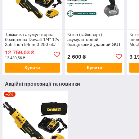
Тріскачка акумуляторна
Ключ (гайковерт)
Ключ
безщіткова Dewalt 1/4" 12v
акумуляторний
пне
2ah li-ion 54nm 0-250 об/
безщітковий ударний GUT
Mech
хв DCF504D1-QW
MECHANIC 1/2" 20V
9000
12 759,03
₴
400NM 2200 ОБ/ХВ 3300
2 600
3 1
₴
13 430,56 ₴
УД/ХВ
Купити
Купити
Акційні пропозиції та новинки
–5%