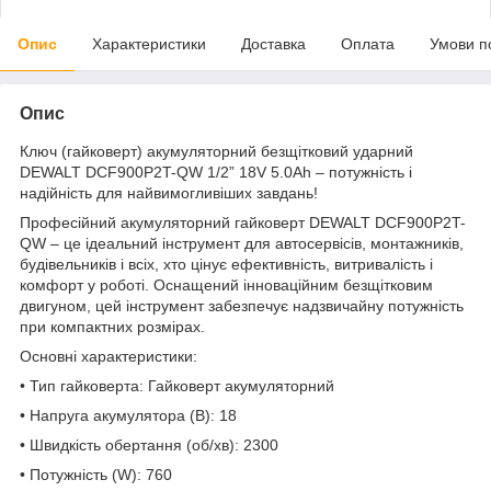
Опис
Характеристики
Доставка
Оплата
Умови п
Опис
Ключ (гайковерт) акумуляторний безщітковий ударний
DEWALT DCF900P2T-QW 1/2” 18V 5.0Ah – потужність і
надійність для найвимогливіших завдань!
Професійний акумуляторний гайковерт DEWALT DCF900P2T-
QW – це ідеальний інструмент для автосервісів, монтажників,
будівельників і всіх, хто цінує ефективність, витривалість і
комфорт у роботі. Оснащений інноваційним безщітковим
двигуном, цей інструмент забезпечує надзвичайну потужність
при компактних розмірах.
Основні характеристики:
• Тип гайковерта: Гайковерт акумуляторний
• Напруга акумулятора (В): 18
• Швидкість обертання (об/хв): 2300
• Потужність (W): 760