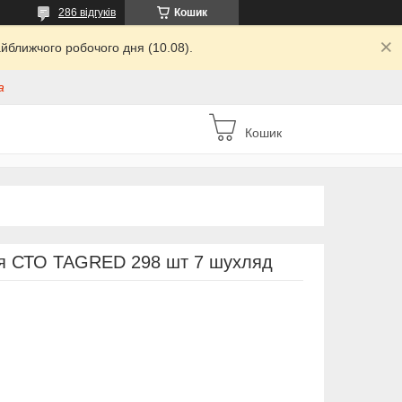
286 відгуків
Кошик
йближчого робочого дня (10.08).
а
Кошик
ля СТО TAGRED 298 шт 7 шухляд