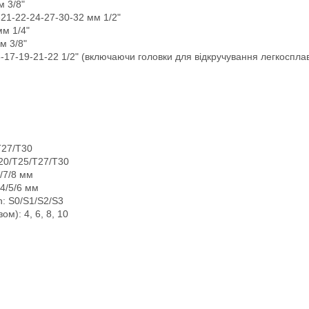
м 3/8"
-21-22-24-27-30-32 мм 1/2"
мм 1/4"
м 3/8"
6-17-19-21-22 1/2" (включаючи головки для відкручування легкосплав
T27/T30
/T20/T25/T27/T30
/7/8 мм
4/5/6 мм
n: S0/S1/S2/S3
м): 4, 6, 8, 10