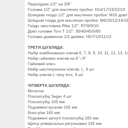
Перехідник 1/2" на 3/8"
Головки 1/2" для масляних пробок: H14/17/19/22/24
Шлицеве гніздо 1/2” для масляних пробок: M16 довгі 
Шліцьові гнізда для масляних пробок: M6/10/12/14/1
Гніздо хвостовика Ribe 1/2": R7/8/9/10
Довгі головки Torx T 1/2": 30/40/45/5/80
Головки довжиною 1/2 дюйма: H5/7/10/11/13
ТРЕТЯ ШУХЛЯДА:
Набір комбінованих ключів 6, 7, 8, 9, 10, 11, 12, 13, 14
Набір гайкових ключів на 6" і 8"
Гайковий ключ
Набір шестигранних ключів, L, 9 шт
Набір ключів L-типу torx, 9 шт
ЧІТВЕРТА ШУХЛЯДА:
Молоток
Плоскогубці Seger 4 шт
Плоскогубці 165 мм
Подовжені кусачки 165 мм
Боко-різи 165 мм
Подовжені загнуті плоскогубці 165 мм
Щипці універсальні регульовані 245 мм