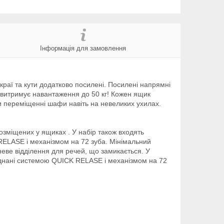
Інформація для замовлення
краї та кути додатково посилені. Посилені напрямні
витримує навантаження до 50 кг! Кожен ящик
и переміщенні шафи навіть на невеликих ухилах.
розміщених у ящиках . У набір також входять
K RELASE і механізмом на 72 зуба. Мінімальний
неве відділення для речей, що замикається. У
бладнані системою QUICK RELASE і механізмом на 72