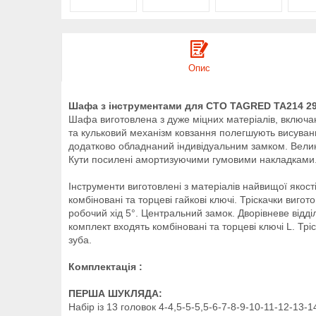
Опис
Шафа з інструментами для СТО TAGRED TA214 2
Шафа виготовлена з дуже міцних матеріалів, включаю
та кульковий механізм ковзання полегшують висува
додатково обладнаний індивідуальним замком. Велик
Кути посилені амортизуючими гумовими накладками
Інструменти виготовлені з матеріалів найвищої якост
комбіновані та торцеві гайкові ключі. Тріскачки виг
робочий хід 5°. Центральний замок. Дворівневе відді
комплект входять комбіновані та торцеві ключі L. Тр
зуба.
Комплектація :
ПЕРША ШУКЛЯДА:
Набір із 13 головок 4-4,5-5-5,5-6-7-8-9-10-11-12-13-1