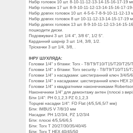
Набір головок 10 шт. 8-10-11-12-13-14-15-16-17-19 м
Набір головок 17 шт. 8-9-10-11-12-13-14-15-16-17-19
Набір довгих головок 10 шт. 4-5-6-7-8-9-10-11-12-13 
Набір довгих головок 8 шт 10-11-12-13-14-15-17-19 м
Набір довгих головок 13 шт. 8-9-10-11-12-13-14-15-1
пошкодити диски.
Подовжувачі 3 шт. 1/4 4", 3/8 6", 1/2 5".
Карданний шарнір 3 шт. 1/4, 3/8, 1/2.
Тріскачки 3 шт 1/4, 3/8, .
ІНРУ ШУХЛЯДА:
Головки 1/4" з бітами: Torx - T8/T9/T10/T15/T20/T25/
Головки 1/4" з бітами: Torx security - T8/T9/T10/T15
Головки 1/4" з насадками: шестигранний ключ 3/4/5/6
Головки 1/4" з насадками: шестигранний ключ HEX 2/
Головки 1/4" з квадратними наконечниками Robertso
Наконечники 1/4" для демонтажу антен (плоскі з вирізо
Біти 1/4": PH 0,1,2,3 PZ 0,1,2,3
Торцеві насадки 1/4": FD Flat (4/5,5/6,5/7 мм)
Біти: IMBUS V 7/8/10 мм
Насадки: PH 1/2/3/4, PZ 1/2/3/4
Біти: плоскі 4/5,5/6/6,5
Біти: Torx T 20/27/30/35/40/45
Біти: Torx T HEX 40/45/50