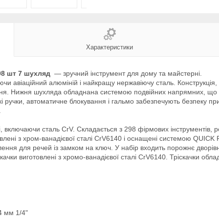
Характеристики
98 шт 7 шухляд
— зручний інструмент для дому та майстерні.
чи авіаційний алюміній і найкращу нержавіючу сталь. Конструкція, 
ння. Нижня шухляда обладнана системою подвійних напрямних, що 
і ручки, автоматичне блокування і гальмо забезпечують безпеку пр
.
і, включаючи сталь CrV. Складається з 298 фірмових інструментів, 
отовлені з хром-ванадієвої сталі CrV6140 і оснащені системою QUIC
лення для речей із замком на ключ. У набір входить порожнє дворів
іскачки виготовлені з хромо-ванадієвої сталі CrV6140. Тріскачки о
4 мм 1/4"