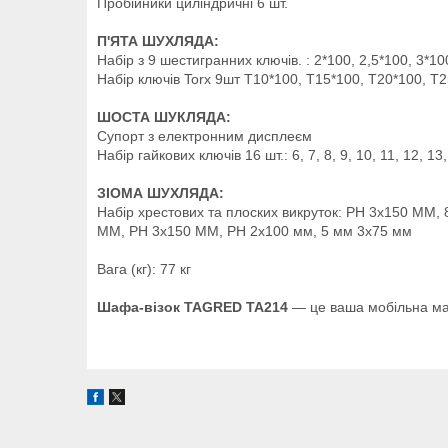
Пробійники циліндричні 6 шт.
П'ЯТА ШУХЛЯДА:
Набір з 9 шестигранних ключів. : 2*100, 2,5*100, 3*100
Набір ключів Torx 9шт T10*100, T15*100, T20*100, T
ШОСТА ШУКЛЯДА:
Супорт з електронним дисплеєм
Набір гайкових ключів 16 шт.: 6, 7, 8, 9, 10, 11, 12, 13,
ЗІОМА ШУХЛЯДА:
Набір хрестових та плоских викруток: PH 3x150 MM
MM, PH 3x150 MM, PH 2x100 мм, 5 мм 3x75 мм
Вага (кг): 77 кг
Шафа-візок TAGRED TA214
— це ваша мобільна май