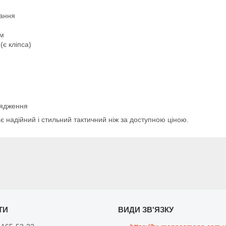
тання
ям
(є кліпса)
рядження
є надійний і стильний тактичний ніж за доступною ціною.