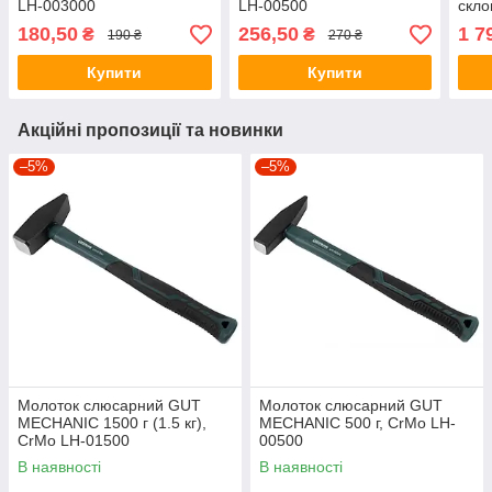
LH-003000
LH-00500
скло
(200
180,50
256,50
1 7
₴
₴
190 ₴
270 ₴
300,
Купити
Купити
Акційні пропозиції та новинки
–5%
–5%
Молоток слюсарний GUT
Молоток слюсарний GUT
MECHANIC 1500 г (1.5 кг),
MECHANIC 500 г, CrMo LH-
CrMo LH-01500
00500
В наявності
В наявності