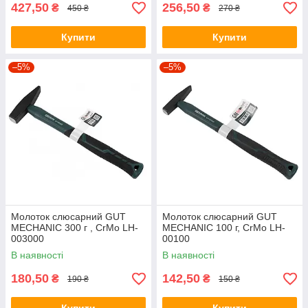
427,50
256,50
₴
₴
450 ₴
270 ₴
Купити
Купити
–5%
–5%
Молоток слюсарний GUT
Молоток слюсарний GUT
MECHANIC 300 г , CrMo LH-
MECHANIC 100 г, CrMo LH-
003000
00100
В наявності
В наявності
180,50
142,50
₴
₴
190 ₴
150 ₴