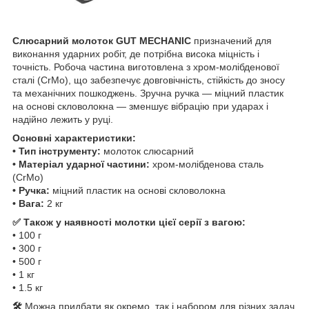
Слюсарний молоток GUT MECHANIC
призначений для
виконання ударних робіт, де потрібна висока міцність і
точність. Робоча частина виготовлена з хром-молібденової
сталі (CrMo), що забезпечує довговічність, стійкість до зносу
та механічних пошкоджень. Зручна ручка — міцний пластик
на основі скловолокна — зменшує вібрацію при ударах і
надійно лежить у руці.
Основні характеристики:
• Тип інструменту:
молоток слюсарний
• Матеріал ударної частини:
хром-молібденова сталь
(CrMo)
• Ручка:
міцний пластик на основі скловолокна
• Вага:
2 кг
✅ Також у наявності молотки цієї серії з вагою:
• 100 г
• 300 г
• 500 г
• 1 кг
• 1.5 кг
🛠
Можна придбати як окремо, так і набором для різних задач