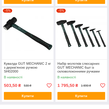
Купити
Купити
–5%
–5%
Кувалда GUT MECHANIC 2 кг
Набір молотків слюсарних
з дерев’яною ручкою
GUT MECHANIC 6шт із
SH02000
скловолоконними ручками
(2000,1500, 1000, 500,
В наявності
В наявності
300,100г) LHS10006
503,50
1 795,50
₴
₴
530 ₴
1 890 ₴
Купити
Купити