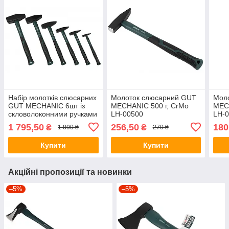
Набір молотків слюсарних
Молоток слюсарний GUT
Мол
GUT MECHANIC 6шт із
MECHANIC 500 г, CrMo
MECH
скловолоконними ручками
LH-00500
LH-
(2000,1500, 1000, 500,
1 795,50
256,50
180
₴
₴
1 890 ₴
270 ₴
300,100г) LHS10006
Купити
Купити
Акційні пропозиції та новинки
–5%
–5%