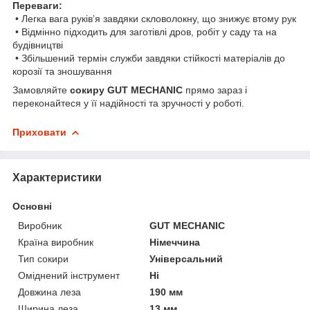
Переваги:
• Легка вага руків’я завдяки скловолокну, що знижує втому рук
• Відмінно підходить для заготівлі дров, робіт у саду та на
будівництві
• Збільшений термін служби завдяки стійкості матеріалів до
корозії та зношування
Замовляйте
сокиру GUT MECHANIC
прямо зараз і
переконайтеся у її надійності та зручності у роботі.
Приховати
Характеристики
Основні
Виробник
GUT MECHANIC
Країна виробник
Німеччина
Тип сокири
Універсальний
Оміднений інструмент
Ні
Довжина леза
190 мм
Ширина леза
13 мм