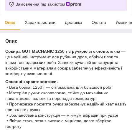
Замовлення під захистом
Опис
Характеристики
Доставка
Оплата
Умови п
Опис
Сокира GUT MECHANIC 1250 г з ручкою зі скловолокна
—
це надійний інструмент для рубання дров, обрізки гілок та
інших господарських робіт. Завдяки сучасній конструкції та
використаним матеріалам сокира забезпечує ефективність і
комфорт у використанні.
Основні характеристики:
• Вага бойка: 1250 г — оптимальна для більшості робіт
• Матеріал ручки: скловолокно, стійке до механічних
навантажень, вологи та перепадів температур
• Протиковзке покриття ручки забезпечує надійний хват навіть
при вологих руках
• Збалансована конструкція — мінімум вібрацій при ударі
• Якісна сталь леза з високою міцністю, довго зберігає
гостроту