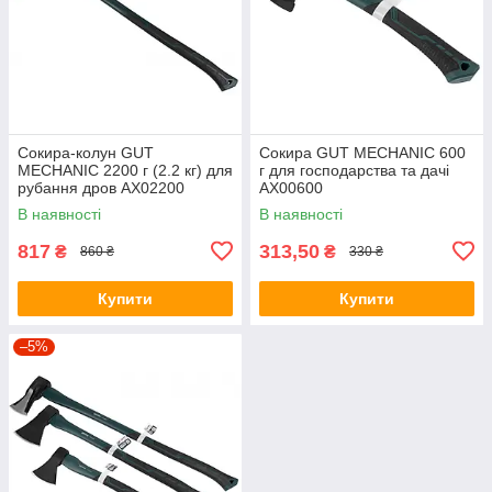
Сокира-колун GUT
Сокира GUT MECHANIC 600
MECHANIC 2200 г (2.2 кг) для
г для господарства та дачі
рубання дров AX02200
AX00600
В наявності
В наявності
817
313,50
₴
₴
860 ₴
330 ₴
Купити
Купити
–5%