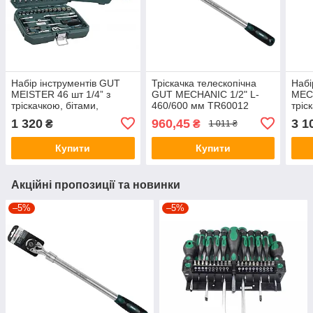
Набір інструментів GUT
Тріскачка телескопічна
Набі
MEISTER 46 шт 1/4” з
GUT MECHANIC 1/2" L-
MEC
тріскачкою, бітами,
460/600 мм TR60012
тріс
головками, ключами
кейс
1 320
960,45
3 1
₴
₴
1 011 ₴
(GM01046)
Купити
Купити
Акційні пропозиції та новинки
–5%
–5%