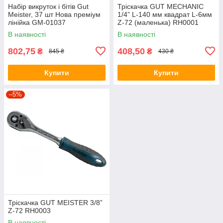
Набір викруток і бітів Gut
Тріскачка GUT MECHANIC
Meister, 37 шт Нова преміум
1/4” L-140 мм квадрат L-6мм
лінійка GM-01037
Z-72 (маленька) RH0001
В наявності
В наявності
802,75
408,50
₴
₴
845 ₴
430 ₴
Купити
Купити
–5%
Тріскачка GUT MEISTER 3/8”
Z-72 RH0003
В наявності