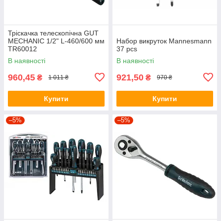
Тріскачка телескопічна GUT
MECHANIC 1/2" L-460/600 мм
Набор викруток Mannesmann
TR60012
37 pcs
В наявності
В наявності
960,45
921,50
₴
₴
1 011 ₴
970 ₴
Купити
Купити
–5%
–5%