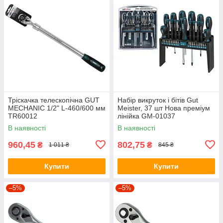
Тріскачка телескопічна GUT
Набір викруток і бітів Gut
MECHANIC 1/2" L-460/600 мм
Meister, 37 шт Нова преміум
TR60012
лінійка GM-01037
В наявності
В наявності
960,45
802,75
₴
₴
1 011 ₴
845 ₴
Купити
Купити
–5%
–5%