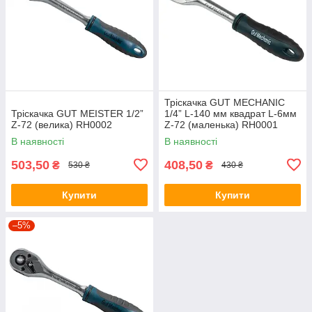
Тріскачка GUT MECHANIC
Тріскачка GUT MEISTER 1/2”
1/4” L-140 мм квадрат L-6мм
Z-72 (велика) RH0002
Z-72 (маленька) RH0001
В наявності
В наявності
503,50
408,50
₴
₴
530 ₴
430 ₴
Купити
Купити
–5%