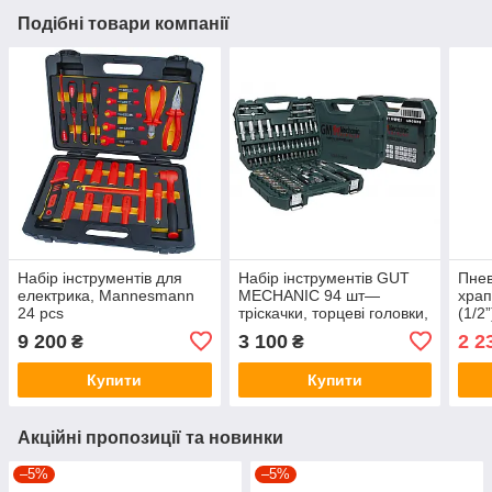
Подібні товари компанії
Набір інструментів для
Набір інструментів GUT
Пнев
електрика, Mannesmann
MECHANIC 94 шт—
храп
24 pcs
тріскачки, торцеві головки,
(1/2
кейс, 1/2", 1/4" GM01094
150
9 200
3 100
2 2
₴
₴
Купити
Купити
Акційні пропозиції та новинки
–5%
–5%