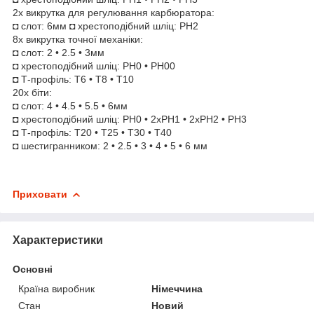
2x викрутка для регулювання карбюратора:
◘ слот: 6мм ◘ хрестоподібний шліц: PH2
8x викрутка точної механіки:
◘ слот: 2 • 2.5 • 3мм
◘ хрестоподібний шліц: PH0 • PH00
◘ Т-профіль: T6 • T8 • T10
20x біти:
◘ слот: 4 • 4.5 • 5.5 • 6мм
◘ хрестоподібний шліц: PH0 • 2xPH1 • 2xPH2 • PH3
◘ Т-профіль: T20 • T25 • T30 • T40
◘ шестигранником: 2 • 2.5 • 3 • 4 • 5 • 6 мм
Приховати
Характеристики
Основні
Країна виробник
Німеччина
Стан
Новий