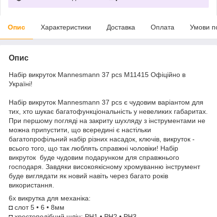
Опис
Характеристики
Доставка
Оплата
Умови п
Опис
Набір викруток Mannesmann 37 pcs M11415 Офіційно в
Україні!
Набір викруток Mannesmann 37 pcs є чудовим варіантом для
тих, хто шукає багатофункціональність у невеликих габаритах.
При першому погляді на закриту шухляду з інструментами не
можна припустити, що всередині є настільки
багатопрофільний набір різних насадок, ключів, викруток -
всього того, що так люблять справжні чоловіки! Набір
викруток буде чудовим подарунком для справжнього
господаря. Завдяки високоякісному хромуванню інструмент
буде виглядати як новий навіть через багато років
використання.
6x викрутка для механіка:
◘ слот 5 • 6 • 8мм
◘ хрестоподібний шліц: PH1 • PH2 • PH3