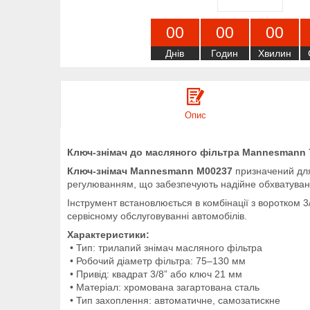
0
0
0
0
0
0
Днів
Годин
Хвилин
Опис
Ключ-знімач до масляного фільтра Mannesmann 75
Ключ-знімач Mannesmann M00237
призначений для
регулюванням, що забезпечують надійне обхватуван
Інструмент встановлюється в комбінації з воротком
сервісному обслуговуванні автомобілів.
Характеристики:
• Тип: трилапий знімач масляного фільтра
• Робочий діаметр фільтра: 75–130 мм
• Привід: квадрат 3/8” або ключ 21 мм
• Матеріал: хромована загартована сталь
• Тип захоплення: автоматичне, самозатискне